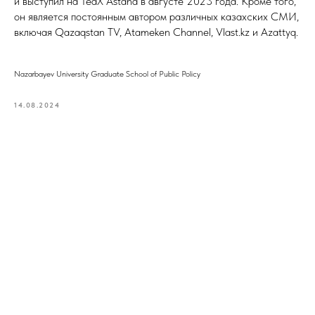
и выступил на TedX Astana в августе 2023 года. Кроме того,
он является постоянным автором различных казахских СМИ,
включая Qazaqstan TV, Atameken Channel, Vlast.kz и Azattyq.
Nazarbayev University Graduate School of Public Policy
14.08.2024